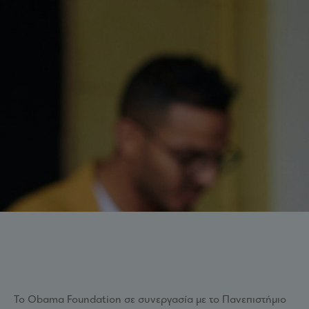
Το Obama Foundation σε συνεργασία με το Πανεπιστήμιο