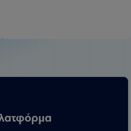
 πλατφόρμα