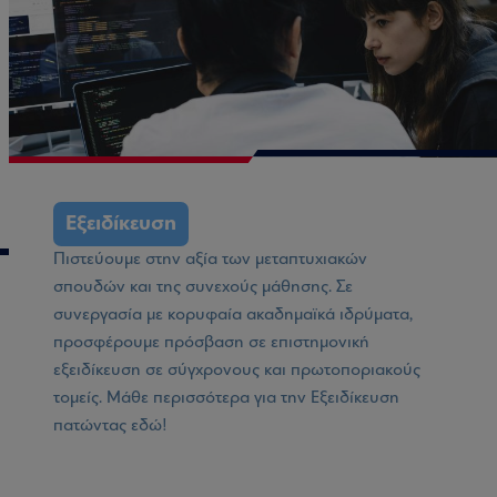
Εξειδίκευση
Πιστεύουμε στην αξία των μεταπτυχιακών
σπουδών και της συνεχούς μάθησης. Σε
συνεργασία με κορυφαία ακαδημαϊκά ιδρύματα,
προσφέρουμε πρόσβαση σε επιστημονική
εξειδίκευση σε σύγχρονους και πρωτοποριακούς
τομείς.
Mάθε περισσότερα για την Εξειδίκευση
πατώντας
εδώ
!