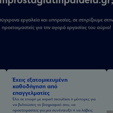
mprostagiatinpaideia.gr
ύγχρονα εργαλεία και υπηρεσίες, σε στηρίζουμε στ
προετοιμαστείς για την αγορά εργασίας του αύριο!
Έχεις εξατομικευμένη
καθοδήγηση από
επαγγελματίες
Έλα σε επαφή με expert recruiters ή μέντορες για
να βελτιώσεις το βιογραφικό σου, να
προετοιμαστείς για μια συνέντευξη ή να λάβεις