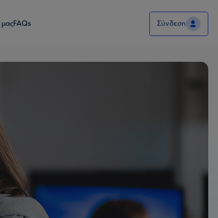
 μας
FAQs
Σύνδεση