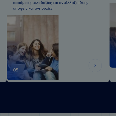
παρόμοιες φιλοδοξίες και αντάλλαξε ιδέες,
απόψεις και ανησυχίες.
05