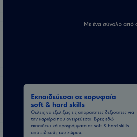
Με ένα σύνολο από σ
Εκπαιδεύεσαι σε κορυφαία
soft & hard skills
Θέλεις να εξελίξεις τις απαραίτητες δεξιότητες για
την καριέρα που ονειρεύεσαι; Βρες εδώ
εκπαιδευτικά προγράμματα σε soft & hard skills
από ειδικούς του χώρου.