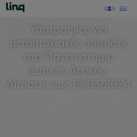
Υποτροφίες για
μεταπτυχιακές σπουδές
στο Πανεπιστήμιο
Δυτικής Αττικής-
Αιτήσεις έως 15/03/2024
linq Team