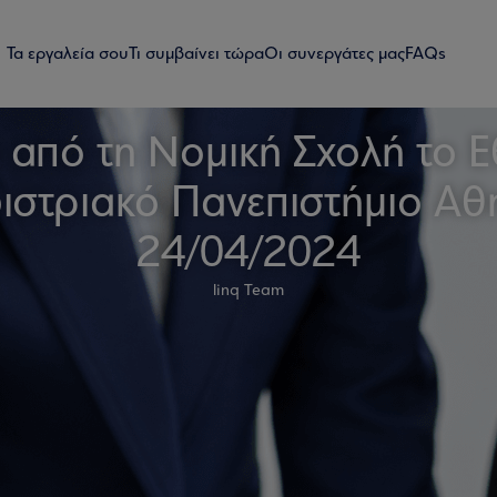
Τα εργαλεία σου
Τι συμβαίνει τώρα
Οι συνεργάτες μας
FAQs
 από τη Νομική Σχολή το Εθ
ιστριακό Πανεπιστήμιο Αθ
24/04/2024
linq Team