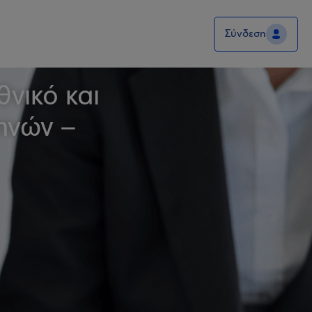
Σύνδεση
νικό και
ηνών –