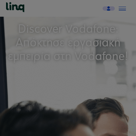
Discover Vodafone:
Απόκτησε εργασιακή
εμπειρία στη Vodafone!
linq Team