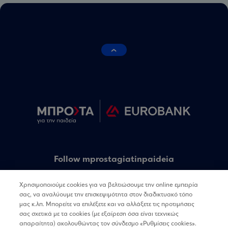
Follow mprostagiatinpaideia
Χρησιμοποιούμε cookies για να βελτιώσουμε την online εμπειρία
Follow linq
σας, να αναλύουμε την επισκεψιμότητα στον διαδικτυακό τόπο
μας κ.λπ. Μπορείτε να επιλέξετε και να αλλάξετε τις προτιμήσεις
σας σχετικά με τα cookies (με εξαίρεση όσα είναι τεχνικώς
απαραίτητα) ακολουθώντας τον σύνδεσμο «Ρυθμίσεις cookies».