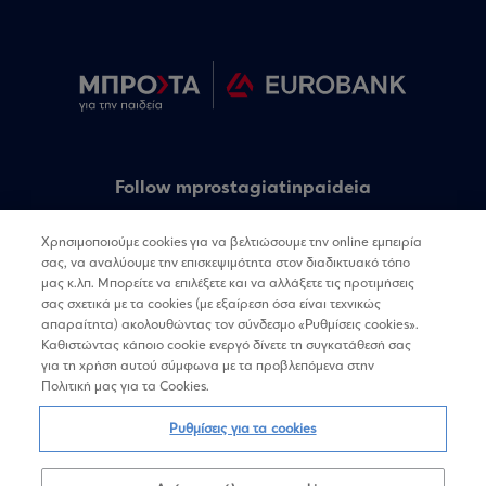
Follow mprostagiatinpaideia
Χρησιμοποιούμε cookies για να βελτιώσουμε την online εμπειρία
σας, να αναλύουμε την επισκεψιμότητα στον διαδικτυακό τόπο
Follow linq
μας κ.λπ. Μπορείτε να επιλέξετε και να αλλάξετε τις προτιμήσεις
σας σχετικά με τα cookies (με εξαίρεση όσα είναι τεχνικώς
απαραίτητα) ακολουθώντας τον σύνδεσμο «Ρυθμίσεις cookies».
Καθιστώντας κάποιο cookie ενεργό δίνετε τη συγκατάθεσή σας
για τη χρήση αυτού σύμφωνα με τα προβλεπόμενα στην
Πολιτική μας για τα Cookies.
Όροι χρήσης
Πολιτική Απορρήτου
Επικοινωνία
Ρυθμίσεις για τα cookies