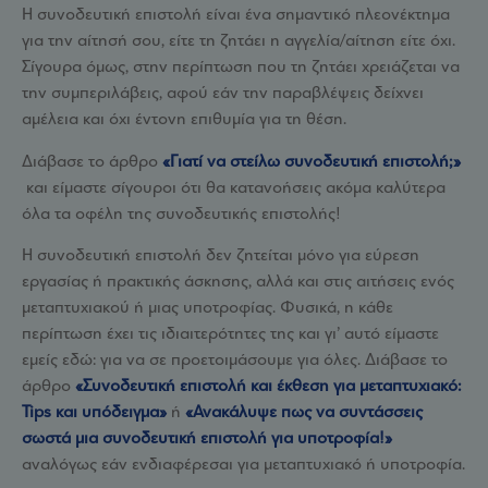
Η συνοδευτική επιστολή είναι ένα σημαντικό πλεονέκτημα
για την αίτησή σου, είτε τη ζητάει η αγγελία/αίτηση είτε όχι.
Σίγουρα όμως, στην περίπτωση που τη ζητάει χρειάζεται να
την συμπεριλάβεις, αφού εάν την παραβλέψεις δείχνει
αμέλεια και όχι έντονη επιθυμία για τη θέση.
Διάβασε το άρθρο
«Γιατί να στείλω συνοδευτική επιστολή;»
και είμαστε σίγουροι ότι θα κατανοήσεις ακόμα καλύτερα
όλα τα οφέλη της συνοδευτικής επιστολής!
Η συνοδευτική επιστολή δεν ζητείται μόνο για εύρεση
εργασίας ή πρακτικής άσκησης, αλλά και στις αιτήσεις ενός
μεταπτυχιακού ή μιας υποτροφίας. Φυσικά, η κάθε
περίπτωση έχει τις ιδιαιτερότητες της και γι’ αυτό είμαστε
εμείς εδώ: για να σε προετοιμάσουμε για όλες. Διάβασε το
άρθρο
«Συνοδευτική επιστολή και έκθεση για μεταπτυχιακό:
Tips
και υπόδειγμα»
ή
«Ανακάλυψε πως να συντάσσεις
σωστά μια συνοδευτική επιστολή για υποτροφία!»
αναλόγως εάν ενδιαφέρεσαι για μεταπτυχιακό ή υποτροφία.