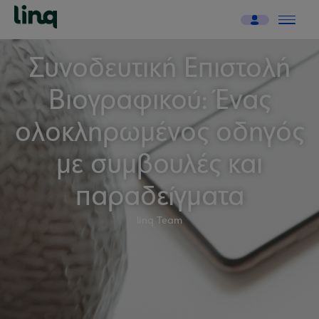
Συνοδευτική Επιστολή
Βιογραφικού: Ένας
ολοκληρωμένος οδηγός
με συμβουλές και
παραδείγματα
linq Team