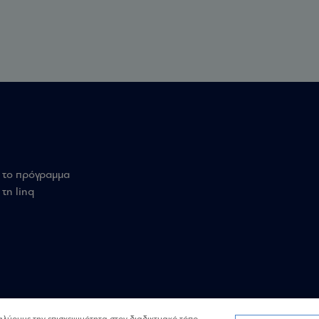
 το πρόγραμμα
τη linq