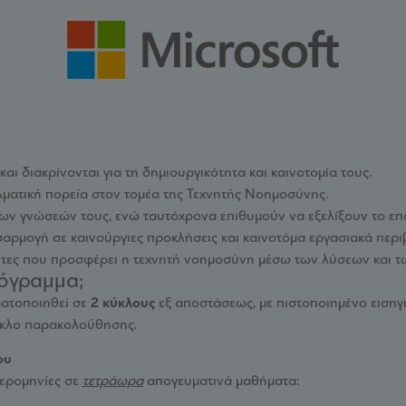
αι διακρίνονται για τη δημιουργικότητα και καινοτομία τους.
ματική πορεία στον τομέα της Τεχνητής Νοημοσύνης.
των γνώσεών τους, ενώ ταυτόχρονα επιθυμούν να εξελίξουν το επ
σαρμογή σε καινούργιες προκλήσεις και καινοτόμα εργασιακά περι
τες που προσφέρει η τεχνητή νοημοσύνη μέσω των λύσεων και τω
όγραμμα;
ατοποιηθεί σε
2 κύκλους
εξ αποστάσεως, με πιστοποιημένο εισηγητ
ύκλο παρακολούθησης.
ίου
μερομηνίες σε
τετράωρα
απογευματινά μαθήματα: