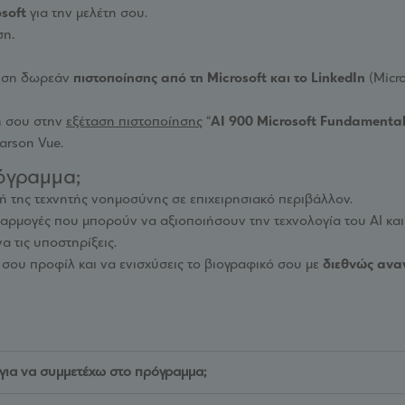
osoft
για την μελέτη σου.
ση.
ηση δωρεάν
πιστοποίησης από τη
Microsoft και το LinkedIn
(Micro
ή σου στην
εξέταση πιστοποίησης
“
AI 900 Microsoft Fundamenta
earson Vue.
όγραμμα;
ή της τεχνητής νοημοσύνης σε επιχειρησιακό περιβάλλον.
εφαρμογές που μπορούν να αξιοποιήσουν την τεχνολογία του AI και
α τις υποστηρίξεις.
 σου προφίλ και να ενισχύσεις το βιογραφικό σου με
διεθνώς αναγ
 για να συμμετέχω στο πρόγραμμα;