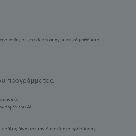
μερομηνίες σε
τετράωρα
απογευματινά μαθήματα:
του προγράμματος;
μοσύνης).
ν τομέα του AI.
 πράξης δίνοντας την δυνατότητα πρόσβασης: