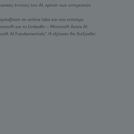
ασικές έννοιες του AI, χρήση των υπηρεσιών
πρόσβαση σε online labs και στο επίσημο
osoft και το LinkedIn – Microsoft Azure AI
osoft AI Fundamentals”. Η εξέταση θα διεξαχθεί