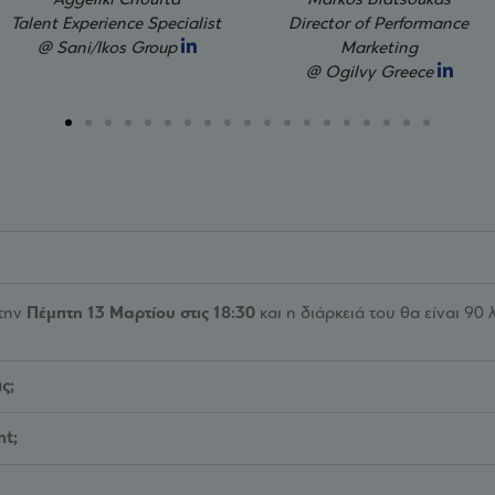
Markos Blatsoukas
Anastasia Karagkiozoglo
Director of Performance
Talent Acquisition Manag
Marketing
@ linq
@ Ogilvy Greece
 την
Πέμπτη 13 Μαρτίου στις 18:30
και η διάρκειά του θα είναι 90 
ς;
nt;