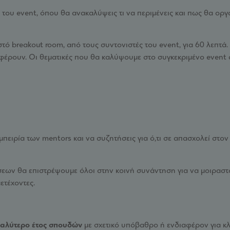
του event, όπου θα ανακαλύψεις τι να περιμένεις και πως θα ορ
ό breakout room, από τους συντονιστές του event, για 60 λεπτά.
αφέρουν. Οι θεματικές που θα καλύψουμε στο συγκεκριμένο even
μπειρία των mentors και να συζητήσεις για ό,τι σε απασχολεί στο
ων θα επιστρέψουμε όλοι στην κοινή συνάντηση για να μοιραστ
ετέχοντες.
γαλύτερο έτος σπουδών
με σχετικό υπόβαθρο ή ενδιαφέρον για 