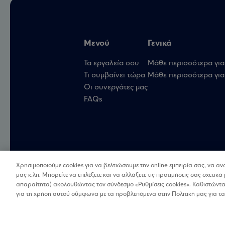
Μενού
Γενικά
Τα εργαλεία σου
Μάθε περισσότερα για
Τι συμβαίνει τώρα
Μάθε περισσότερα για 
Οι συνεργάτες μας
FAQs
Χρησιμοποιούμε cookies για να βελτιώσουμε την online εμπειρία σας, να α
μας κ.λπ. Μπορείτε να επιλέξετε και να αλλάξετε τις προτιμήσεις σας σχετικά 
απαραίτητα) ακολουθώντας τον σύνδεσμο «Ρυθμίσεις cookies». Καθιστώντας
για τη χρήση αυτού σύμφωνα με τα προβλεπόμενα στην Πολιτική μας για τα