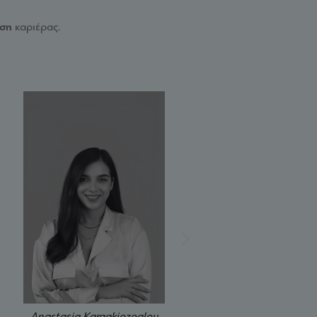
ηση
καριέρας.