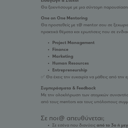
Εισαγωγή & Στόχοι
Θα ξεκινήσουμε με μια σύντομη παρουσίαση 
One on One Mentoring
Θα προστεθείς με τ@ mentor σου σε ξεχωριστ
πρακτικά θέματα και ερωτήσεις που σε ενδι
Project Management
Finance
Marketing
Human Resources
Entrepreneurship
✅ Θα έχεις την ευκαιρία να μάθεις από την ε
Συμπεράσματα & Feedback
Με την ολοκλήρωση των ατομικών συναντήσε
από τους mentors και τους υπόλοιπους συμμ
Σε ποι@ απευθύνεται;
Σε εσένα που διανύεις
από το 3ο ή με