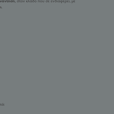
υνάντηση,
στον κλάδο που σε ενδιαφέρει, με
η
.
τά: