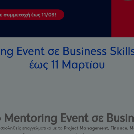
ng Event σε Business Skills
έως 11 Μαρτίου
Mentoring Event σε Busine
ασχοληθείς επαγγελματικά με το
Project Management, Finance, M