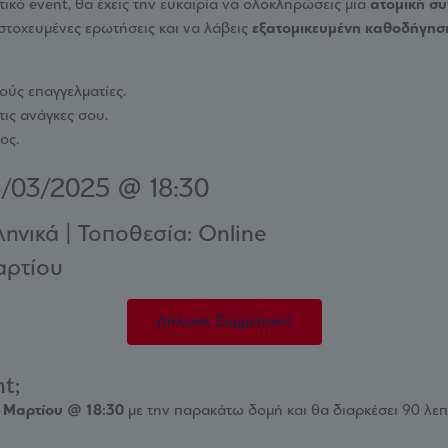
τικό event, θα έχεις την ευκαιρία να ολοκληρώσεις μια
ατομική σ
 στοχευμένες ερωτήσεις και να λάβεις
εξατομικευμένη καθοδήγησ
ούς επαγγελματίες.
ις ανάγκες σου.
ος.
/03/2025 @ 18:30
ληνικά | Τοποθεσία: Online
αρτίου
Δήλωσε Συμμετοχή!
t;
 Μαρτίου @ 18:30
με την παρακάτω δομή και θα διαρκέσει 90 λεπ