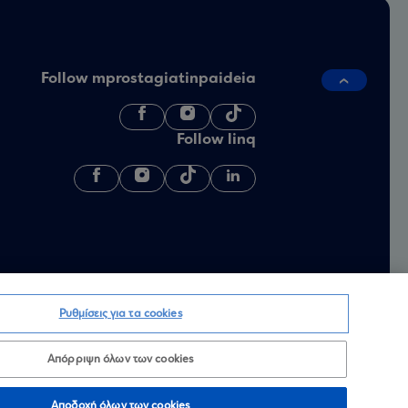
Follow mprostagiatinpaideia
Follow linq
Ρυθμίσεις για τα cookies
Απόρριψη όλων των cookies
Αποδοχή όλων των cookies