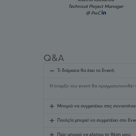
Ioanna Katsanou
Aggeliki Choufta
Technical Project Manager
Talent Experience Specialist
@ PwC
@ Sani/Ikos Group
Q&A
Τι διάρκεια θα έχει το Event;
Η έναρξη του event θα πραγματοποιηθεί
Μπορώ να συμμετέχω στις συναντήσει
Ποιός/α μπορεί να συμμετέχει στο Eve
Πώς μπορώ να κλείσω τη θέση μου;