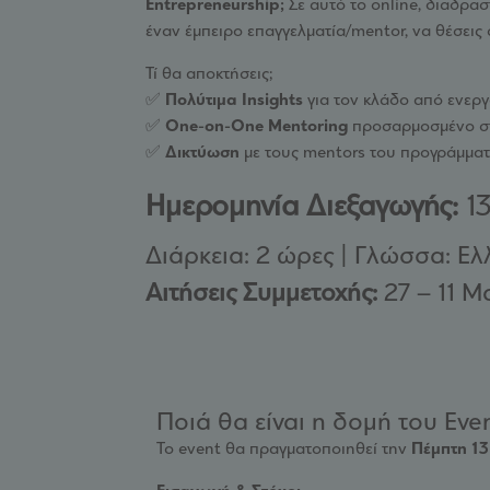
Entrepreneurship;
Σε αυτό το online, διαδρασ
έναν έμπειρο επαγγελματία/mentor, να θέσεις
Τί θα αποκτήσεις;
✅
Πολύτιμα Insights
για τον κλάδο από ενεργ
✅
One-on-One Μentoring
προσαρμοσμένο στ
✅
Δικτύωση
με τους mentors του προγράμματ
Ημερομηνία Διεξαγωγής:
13
Διάρκεια: 2 ώρες | Γλώσσα: Ελ
Αιτήσεις Συμμετοχής:
27 – 11 Μ
Ποιά θα είναι η δομή του Even
Το event θα πραγματοποιηθεί την
Πέμπτη 13