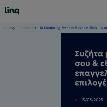
Αρχική
Past Event
1o Mentoring Event σε Business Skills – Αιτ