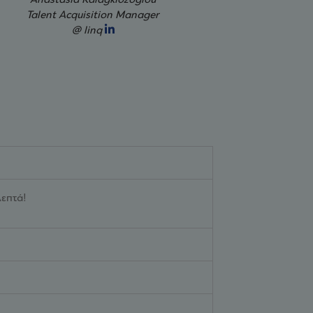
u
Giorgos Tsiros
Magki Kontou
er
Sr. Performance Mark
Co-Founder & Lead Product
Manager
Designer
@ Advengers
@ SimpleApps.gr
λεπτά!