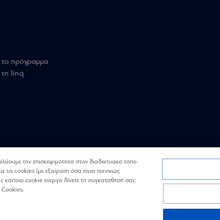
 το πρόγραμμα
τη linq
ναλύουμε την επισκεψιμότητα στον διαδικτυακό τόπο
με τα cookies (με εξαίρεση όσα είναι τεχνικώς
 κάποιο cookie ενεργό δίνετε τη συγκατάθεσή σας
 Cookies.
Όροι
Πολιτική
Επικοινωνία
χρήσης
Απορρήτου