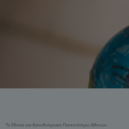
Το Εθνικό και Καποδιστριακό Πανεπιστήμιο Αθηνών