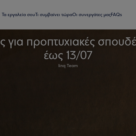
Τα εργαλεία σου
Τι συμβαίνει τώρα
Οι συνεργάτες μας
FAQs
ς για προπτυχιακές σπουδές
έως 13/07
linq Team