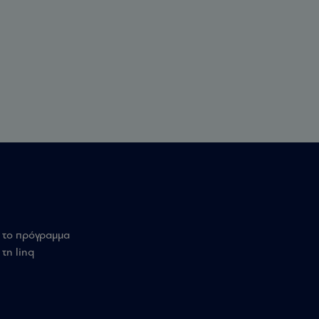
 το πρόγραμμα
τη linq