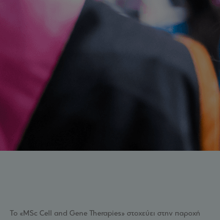
Το «MSc Cell and Gene Therapies» στοχεύει στην παροχή