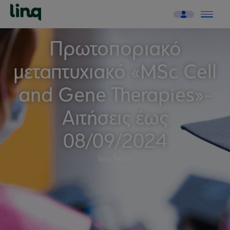
Πρωτοποριακό
μεταπτυχιακό «MSc Cell
and Gene Therapies»-
Αιτήσεις έως
08/09/2024
linq Team