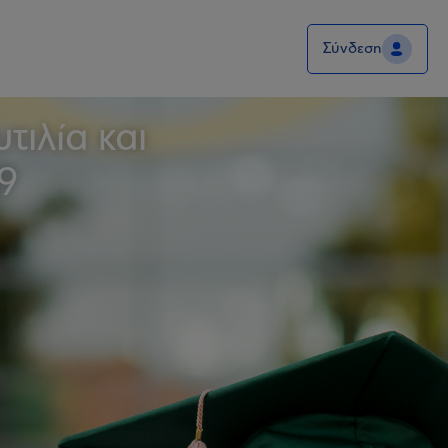
Σύνδεση
τιλία και
09