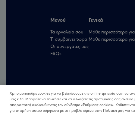
Μενού
Γενικά
Τα εργαλεία σου
Μάθε περισσότερα για
Τι συμβαίνει τώρα
Μάθε περισσότερα για 
Οι συνεργάτες μας
FAQs
Χρησιμοποιούμε cookies για να βελτιώσουμε την online εμπειρία σας, να α
μας κ.λπ. Μπορείτε να επιλέξετε και να αλλάξετε τις προτιμήσεις σας σχετικά 
απαραίτητα) ακολουθώντας τον σύνδεσμο «Ρυθμίσεις cookies». Καθιστώντας
για τη χρήση αυτού σύμφωνα με τα προβλεπόμενα στην Πολιτική μας για τα