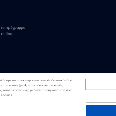
 το πρόγραμμα
τη linq
ναλύουμε την επισκεψιμότητα στον διαδικτυακό τόπο
με τα cookies (με εξαίρεση όσα είναι τεχνικώς
 κάποιο cookie ενεργό δίνετε τη συγκατάθεσή σας
 Cookies.
Όροι
Πολιτική
Επικοινωνία
χρήσης
Απορρήτου