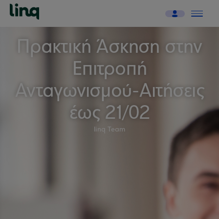
Πρακτική Άσκηση στην
Επιτροπή
Ανταγωνισμού-Αιτήσεις
έως 21/02
linq Team