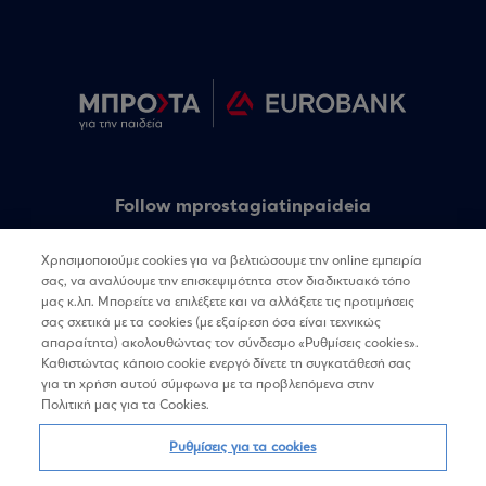
Follow mprostagiatinpaideia
Χρησιμοποιούμε cookies για να βελτιώσουμε την online εμπειρία
Follow linq
σας, να αναλύουμε την επισκεψιμότητα στον διαδικτυακό τόπο
μας κ.λπ. Μπορείτε να επιλέξετε και να αλλάξετε τις προτιμήσεις
σας σχετικά με τα cookies (με εξαίρεση όσα είναι τεχνικώς
απαραίτητα) ακολουθώντας τον σύνδεσμο «Ρυθμίσεις cookies».
Καθιστώντας κάποιο cookie ενεργό δίνετε τη συγκατάθεσή σας
για τη χρήση αυτού σύμφωνα με τα προβλεπόμενα στην
Πολιτική μας για τα Cookies.
Όροι χρήσης
Πολιτική Απορρήτου
Επικοινωνία
Ρυθμίσεις για τα cookies