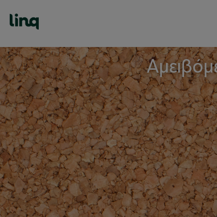
Αμειβόμ