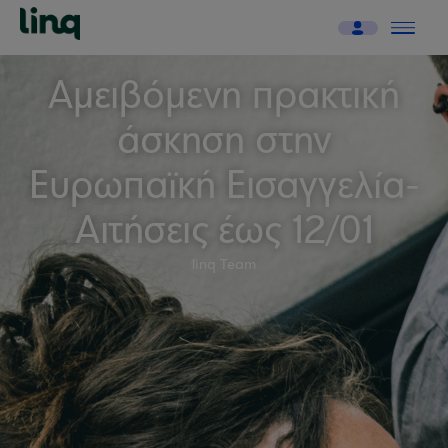
Αμειβόμενη πρακτική
άσκηση στην
Ευρωπαϊκή Εισαγγελία-
Αιτήσεις έως 12/01
linq Team