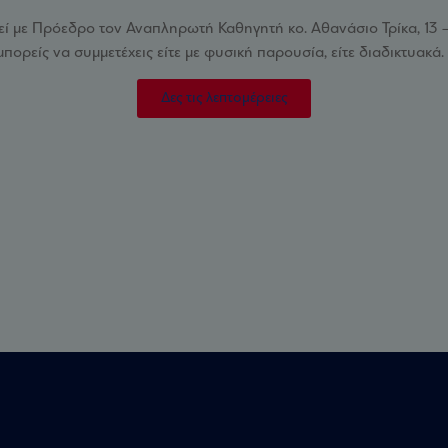
εί με Πρόεδρο τον Αναπληρωτή Καθηγητή κο. Αθανάσιο Τρίκα, 13 
μπορείς να συμμετέχεις είτε με φυσική παρουσία, είτε διαδικτυακά.
Δες τις λεπτομέρειες