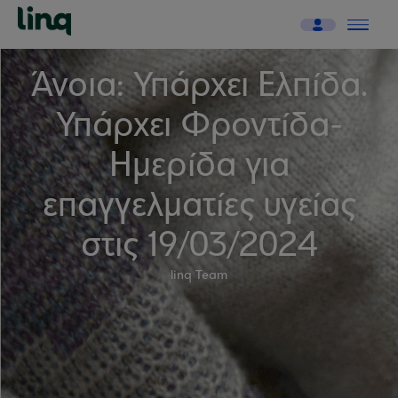
Άνοια: Υπάρχει Ελπίδα.
Υπάρχει Φροντίδα-
Ημερίδα για
επαγγελματίες υγείας
στις 19/03/2024
linq Team