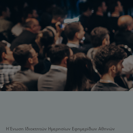
Η Ένωση Ιδιοκτητών Ημερησίων Εφημερίδων Αθηνών