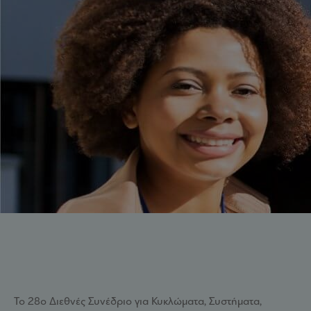
Το 28ο Διεθνές Συνέδριο για Κυκλώματα, Συστήματα,