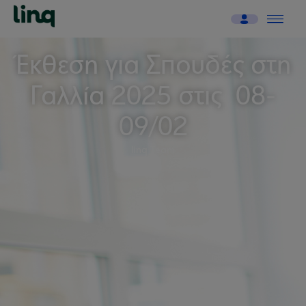
Έκθεση για Σπουδές στη
Γαλλία 2025 στις 08-
09/02
linq Team