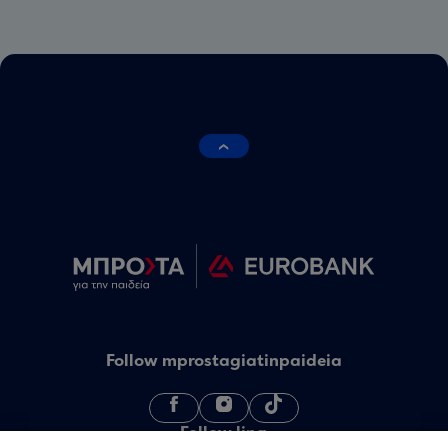
Follow mprostagiatinpaideia
Follow linq