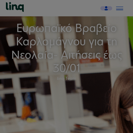
Ευρωπαϊκό Βραβείο
Καρλομάγνου για τη
Νεολαία- Αιτήσεις έως
30/01
linq Team