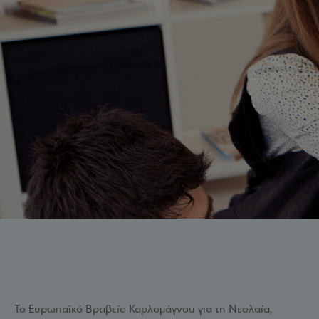
Το Ευρωπαϊκό Βραβείο Καρλομάγνου για τη Νεολαία,