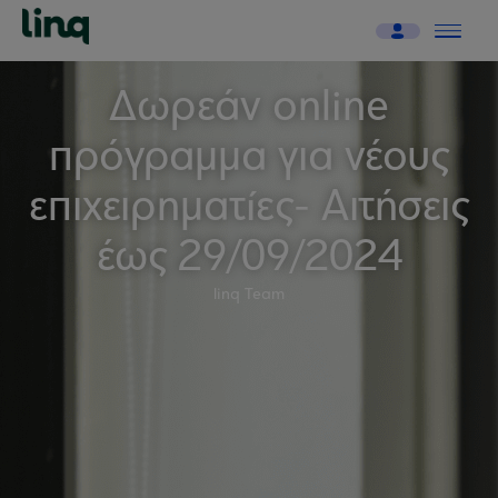
Δωρεάν online
πρόγραμμα για νέους
επιχειρηματίες- Αιτήσεις
έως 29/09/2024
linq Team