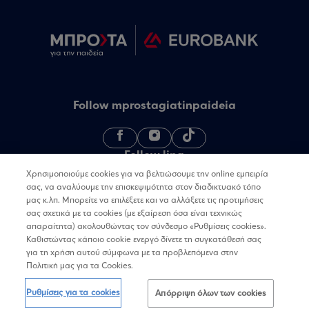
Follow mprostagiatinpaideia
Follow linq
Χρησιμοποιούμε cookies για να βελτιώσουμε την online εμπειρία
σας, να αναλύουμε την επισκεψιμότητα στον διαδικτυακό τόπο
μας κ.λπ. Μπορείτε να επιλέξετε και να αλλάξετε τις προτιμήσεις
σας σχετικά με τα cookies (με εξαίρεση όσα είναι τεχνικώς
απαραίτητα) ακολουθώντας τον σύνδεσμο «Ρυθμίσεις cookies».
Καθιστώντας κάποιο cookie ενεργό δίνετε τη συγκατάθεσή σας
για τη χρήση αυτού σύμφωνα με τα προβλεπόμενα στην
Όροι χρήσης
Πολιτική Απορρήτου
Επικοινωνία
Πολιτική μας για τα Cookies.
Ρυθμίσεις για τα cookies
Απόρριψη όλων των cookies