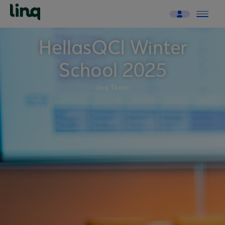
HellasQCI Winter
School 2025
linq Team