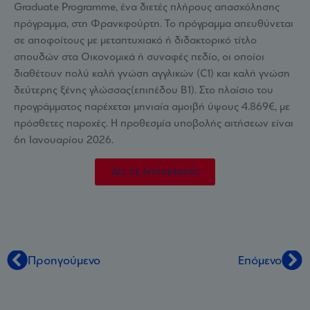
Graduate Programme, ένα διετές πλήρους απασχόλησης
πρόγραμμα, στη Φρανκφούρτη. Το πρόγραμμα απευθύνεται
σε αποφοίτους με μεταπτυχιακό ή διδακτορικό τίτλο
σπουδών στα Οικονομικά ή συναφές πεδίο, οι οποίοι
διαθέτουν πολύ καλή γνώση αγγλικών (C1) και καλή γνώση
δεύτερης ξένης γλώσσας(επιπέδου B1). Στο πλαίσιο του
προγράμματος παρέχεται μηνιαία αμοιβή ύψους 4.869€, με
πρόσθετες παροχές. Η προθεσμία υποβολής αιτήσεων είναι
6η Ιανουαρίου 2026.
Δες τις λεπτομέρειες
Προηγούμενο
Επόμενο