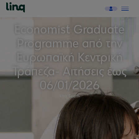
Economist Graduate
Programme από την
Ευρωπαϊκή Κεντρική
Τράπεζα- Αιτήσεις έως
06/01/2026
linq Team