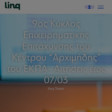
9ος Κύκλος
Επιχειρηματικής
Επιτάχυνσης του
Κέντρου “Αρχιμήδης”
του ΕΚΠΑ- Αιτήσεις έως
07/03
linq Team