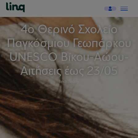
4ο Θερινό Σχολείο
Παγκόσμιου Γεωπάρκου
UNESCO Βίκου-Αώου-
Αιτήσεις έως 23/05
linq Team