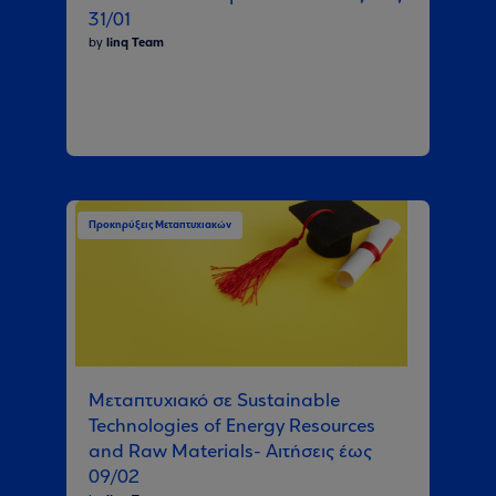
31/01
by
linq Team
Προκηρύξεις Μεταπτυχιακών
Μεταπτυχιακό σε Sustainable
Technologies of Energy Resources
and Raw Materials- Αιτήσεις έως
09/02