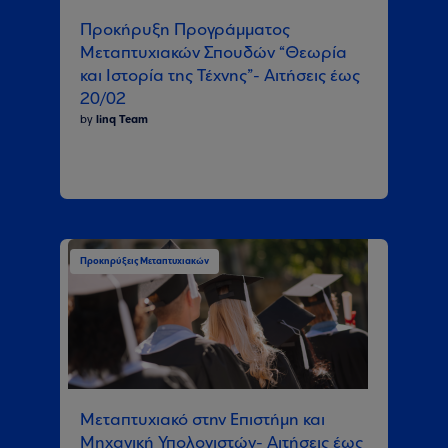
Προκήρυξη Προγράμματος
Μεταπτυχιακών Σπουδών “Θεωρία
και Ιστορία της Τέχνης”- Αιτήσεις έως
20/02
by
linq Team
Προκηρύξεις Μεταπτυχιακών
Μεταπτυχιακό στην Επιστήμη και
Μηχανική Υπολογιστών- Αιτήσεις έως