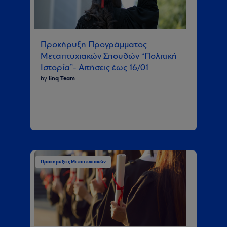
Προκήρυξη Προγράμματος
Μεταπτυχιακών Σπουδών “Πολιτική
Ιστορία”- Αιτήσεις έως 16/01
by
linq Team
Προκηρύξεις Μεταπτυχιακών