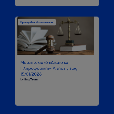
Προκηρύξεις Μεταπτυχιακών
Μεταπτυχιακό «Δίκαιο και
Πληροφορική»- Αιτήσεις έως
15/01/2026
by
linq Team