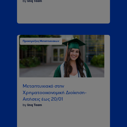
by
linq Team
Προκηρύξεις Μεταπτυχιακών
Μεταπτυχιακό στην
Χρηματοοικονομική Διοίκηση-
Αιτήσεις έως 20/01
by
linq Team