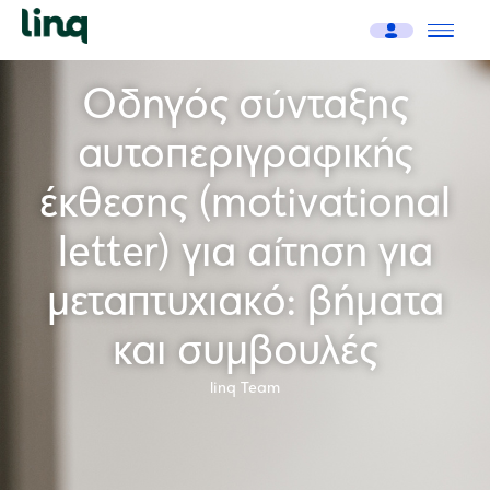
Οδηγός σύνταξης
αυτοπεριγραφικής
έκθεσης (motivational
letter) για αίτηση για
μεταπτυχιακό: βήματα
και συμβουλές
linq Team