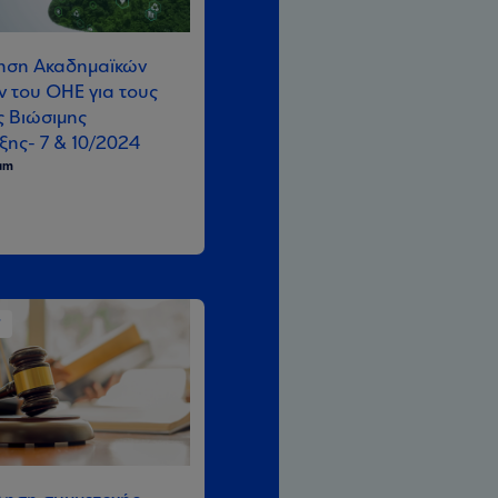
ηση Ακαδημαϊκών
 του ΟΗΕ για τους
ς Βιώσιμης
ξης- 7 & 10/2024
eam
ί