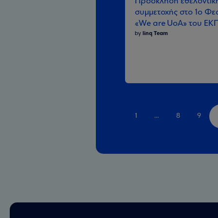
Πρόσκληση εθελοντικ
συμμετοχής στο 1ο Φε
«We are UoA» του ΕΚ
by
linq Team
1
…
8
9