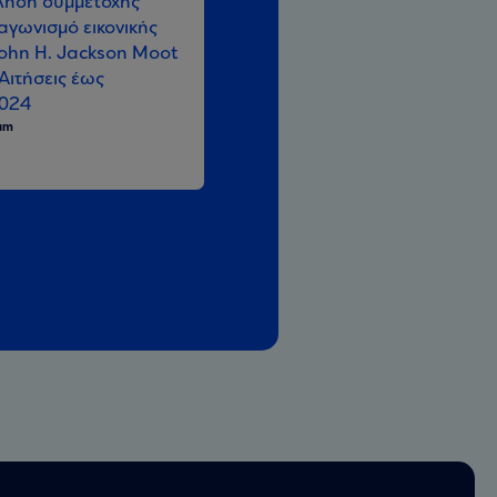
ηση συμμετοχής
αγωνισμό εικονικής
John H. Jackson Moot
Αιτήσεις έως
2024
eam