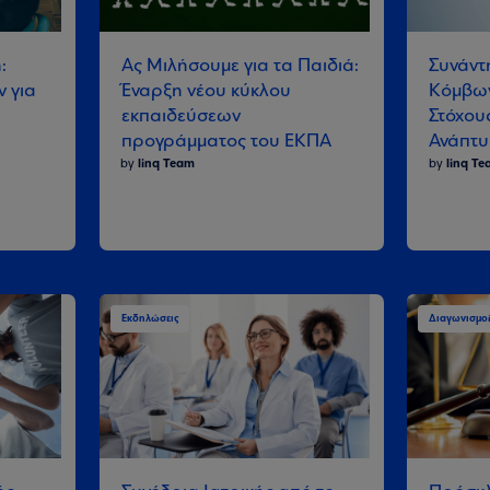
:
Ας Μιλήσουμε για τα Παιδιά:
Συνάντ
 για
Έναρξη νέου κύκλου
Κόμβων
εκπαιδεύσεων
Στόχου
προγράμματος του ΕΚΠΑ
Ανάπτυ
by
linq Team
by
linq T
Εκδηλώσεις
Διαγωνισμο