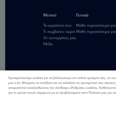
Μενού
Γενικά
Τα εργαλεία σου
Μάθε περισσότερα για
Τι συμβαίνει τώρα
Μάθε περισσότερα για 
Οι συνεργάτες μας
FAQs
Χρησιμοποιούμε cookies για να βελτιώσουμε την online εμπειρία σας, να α
μας κ.λπ. Μπορείτε να επιλέξετε και να αλλάξετε τις προτιμήσεις σας σχετικά 
απαραίτητα) ακολουθώντας τον σύνδεσμο «Ρυθμίσεις cookies». Καθιστώντας
για τη χρήση αυτού σύμφωνα με τα προβλεπόμενα στην Πολιτική μας για τα