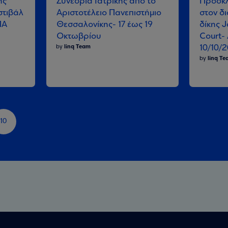
ής
Συνέδρια Ιατρικής από το
Πρόσκλ
στιβάλ
Αριστοτέλειο Πανεπιστήμιο
στον δι
ΠΑ
Θεσσαλονίκης- 17 έως 19
δίκης 
Οκτωβρίου
Court- 
10/10/
by
linq Team
by
linq T
10