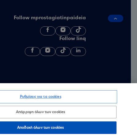
Follow mprostagiatinpaideia
Follow linq
Ρυθμίσεις για τα cookies
Απόρριψη όλων των cookies
Αποδοχή όλων των cookies