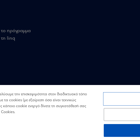
 το πρόγραμμα
τη linq
ναλύουμε την επισκεψιμότητα στον διαδικτυακό τόπο
με τα cookies (με εξαίρεση όσα είναι τεχνικώς
 κάποιο cookie ενεργό δίνετε τη συγκατάθεσή σας
 Cookies.
Όροι
Πολιτική
Επικοινωνία
χρήσης
Απορρήτου