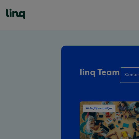
linq Team
Conten
Άλλες Προκηρύξεις